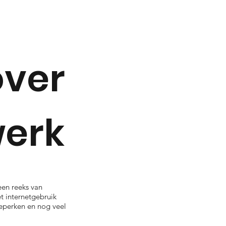
over
werk
een reeks van
t internetgebruik
beperken en nog veel