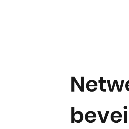
Netw
bevei