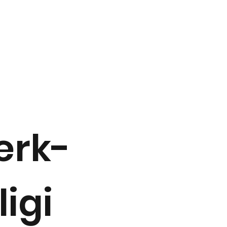
erk-
ligi