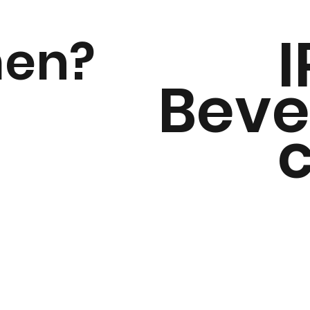
I
men?
Beve