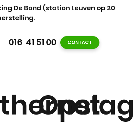
rking De Bond (station Leuven op 20
erstelling.
016 41 51 00
CONTACT
Ethernet
Opslag