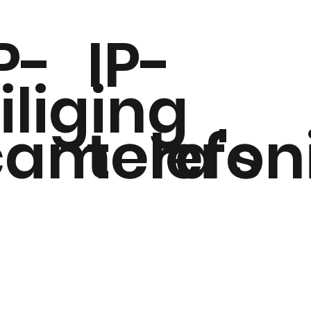
P-
IP-
iliging
camera's
telefon